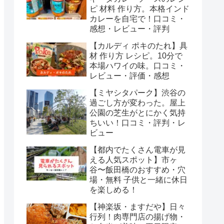
ピ 材料 作り方。本格インド
カレーを自宅で！口コミ・
感想・レビュー・評判
【カルディ ポキのたれ】具
材 作り方 レシピ。10分で
本場ハワイの味。口コミ・
レビュー・評価・感想
【ミヤシタパーク】渋谷の
過ごし方が変わった。屋上
公園の芝生がとにかく気持
ちいい！口コミ・評判・レ
ビュー
【都内でたくさん電車が見
える人気スポット】市ヶ
谷〜飯田橋のおすすめ・穴
場・無料 子供と一緒に休日
を楽しめる！
【神楽坂・ますだや】日々
行列！肉専門店の揚げ物・