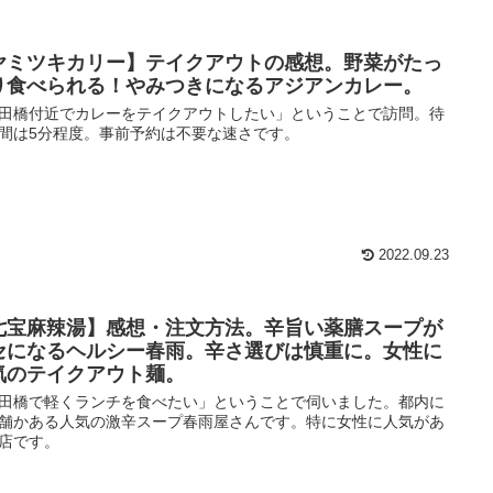
ヤミツキカリー】テイクアウトの感想。野菜がたっ
り食べられる！やみつきになるアジアンカレー。
田橋付近でカレーをテイクアウトしたい」ということで訪問。待
間は5分程度。事前予約は不要な速さです。
2022.09.23
七宝麻辣湯】感想・注文方法。辛旨い薬膳スープが
セになるヘルシー春雨。辛さ選びは慎重に。女性に
気のテイクアウト麺。
田橋で軽くランチを食べたい」ということで伺いました。都内に
舗かある人気の激辛スープ春雨屋さんです。特に女性に人気があ
店です。