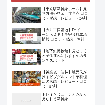
【東京駅新幹線ホーム】見
学方法や料金、注意点 口コ
ミ・感想・レビュー・評判
【大井車両基地】Dr.イエロ
ーにあえる！最寄り駐車場
情報 口コミ・感想・評判
【地下鉄博物館】見どころ
と子供連れにおすすめのラ
ンチスポット
【神楽坂・智林】地元民が
推すビブグルマン中華料理
店の感想・レビュー・口コ
ミ・評判
トレインミュージアムから
見られる新幹線