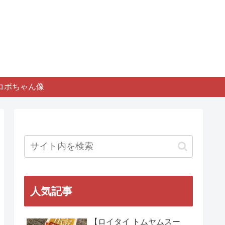
コボちゃん像
人気記事
【ロイタイ トムヤムスー