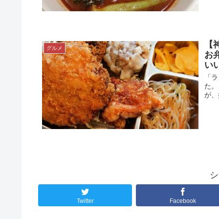
【
グルメ
お
い
「ラ
た。
が、
シ
Twitter
Facebook