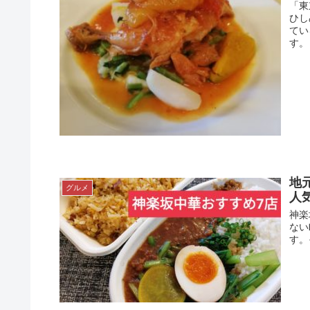
「東
ひし
てい
す。
地
グルメ
人
神楽
ない
す。