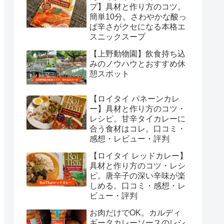
プ】具材と作り方のコツ。
簡単10分。さわやかな酸っ
ぱ辛さがクセになる本格エ
スニックスープ
【上野動物園】飲食持ち込
みのノウハウとおすすめ休
憩スポット
【ロイタイ パネーンカレ
ー】具材と作り方のコツ・
レシピ。甘辛タイカレーに
合う食材はコレ。口コミ・
感想・レビュー・評判
【ロイタイ レッドカレー】
具材と作り方のコツ・レシ
ピ。唐辛子の深い辛味が楽
しめる。口コミ・感想・レ
ビュー・評判
お肉だけでOK。カルディ
ギータカレーソースのレシ