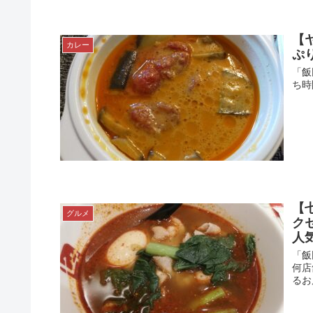
【
カレー
ぷ
「飯
ち時
【
グルメ
ク
人
「飯
何店
るお