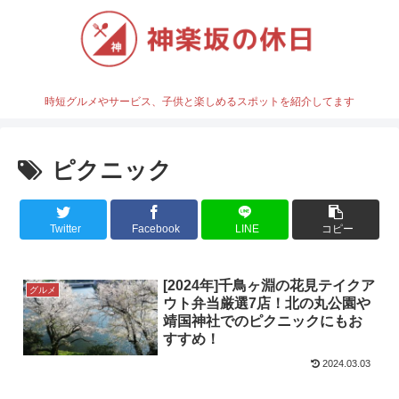
時短グルメやサービス、子供と楽しめるスポットを紹介してます
ピクニック
Twitter
Facebook
LINE
コピー
[2024年]千鳥ヶ淵の花見テイクア
グルメ
ウト弁当厳選7店！北の丸公園や
靖国神社でのピクニックにもお
すすめ！
2024.03.03