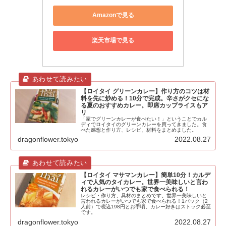
Amazonで見る
楽天市場で見る
【ロイタイ グリーンカレー】作り方のコツは材
料を先に炒める！10分で完成。辛さがクセにな
る夏のおすすめカレー。即席カップライスもア
リ
「家でグリーンカレーが食べたい！」ということでカル
ディでロイタイのグリーンカレーを買ってきました。食
べた感想と作り方、レシピ、材料をまとめました。
dragonflower.tokyo
2022.08.27
【ロイタイ マサマンカレー】簡単10分！カルデ
ィで人気のタイカレー。世界一美味しいと言わ
れるカレーがいつでも家で食べられる！
レシピ・作り方、具材のまとめです。世界一美味しいと
言われるカレーがいつでも家で食べられる！1パック（2
人前）で税込198円とお手頃。カレー好きはストック必至
です。
dragonflower.tokyo
2022.08.27