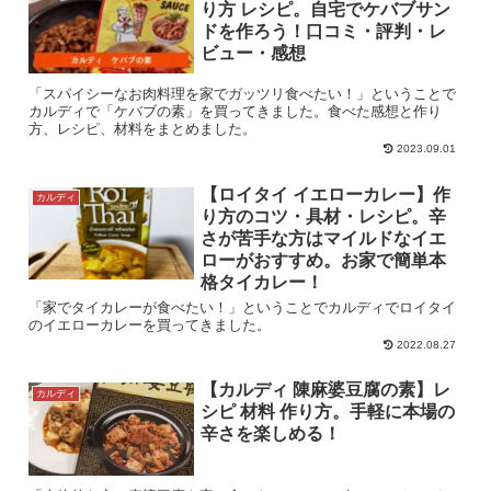
り方 レシピ。自宅でケバブサン
ドを作ろう！口コミ・評判・レ
ビュー・感想
「スパイシーなお肉料理を家でガッツリ食べたい！」ということで
カルディで「ケバブの素」を買ってきました。食べた感想と作り
方、レシピ、材料をまとめました。
2023.09.01
【ロイタイ イエローカレー】作
カルディ
り方のコツ・具材・レシピ。辛
さが苦手な方はマイルドなイエ
ローがおすすめ。お家で簡単本
格タイカレー！
「家でタイカレーが食べたい！」ということでカルディでロイタイ
のイエローカレーを買ってきました。
2022.08.27
【カルディ 陳麻婆豆腐の素】レ
カルディ
シピ 材料 作り方。手軽に本場の
辛さを楽しめる！