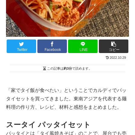
Twitter
Facebook
LINE
コピー
2022.10.29
この記事は
約3分
で読めます。
「家でタイ飯が食べたい」ということでカルディでパッ
タイセットを買ってきました。東南アジアを代表する麺
料理の作り方、レシピ、材料と感想をまとめました。
スータイ パッタイセット
パッタイとは「タイ風焼きそば」のことで、屋台でも売