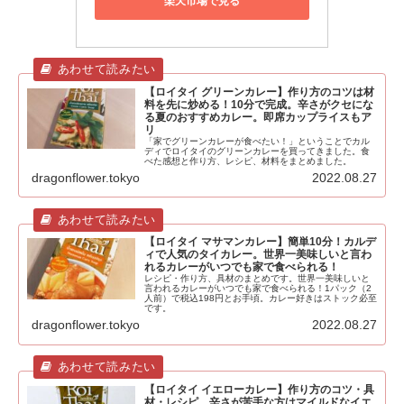
楽天市場で見る
【ロイタイ グリーンカレー】作り方のコツは材
料を先に炒める！10分で完成。辛さがクセにな
る夏のおすすめカレー。即席カップライスもア
リ
「家でグリーンカレーが食べたい！」ということでカル
ディでロイタイのグリーンカレーを買ってきました。食
べた感想と作り方、レシピ、材料をまとめました。
dragonflower.tokyo
2022.08.27
【ロイタイ マサマンカレー】簡単10分！カルデ
ィで人気のタイカレー。世界一美味しいと言わ
れるカレーがいつでも家で食べられる！
レシピ・作り方、具材のまとめです。世界一美味しいと
言われるカレーがいつでも家で食べられる！1パック（2
人前）で税込198円とお手頃。カレー好きはストック必至
です。
dragonflower.tokyo
2022.08.27
【ロイタイ イエローカレー】作り方のコツ・具
材・レシピ。辛さが苦手な方はマイルドなイエ