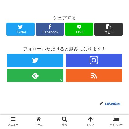
シェアする
Twitter
Facebook
LINE
コピー
フォローいただけると励みになります！
0
zakajitsu
関連記事
メニュー
ホーム
検索
トップ
サイドバー