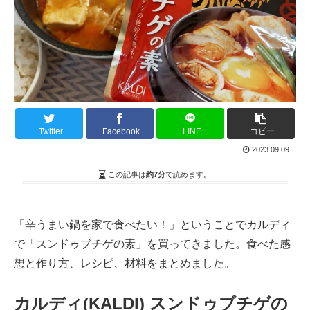
Twitter
Facebook
LINE
コピー
2023.09.09
この記事は
約7分
で読めます。
「辛うまい鍋を家で食べたい！」ということでカルディ
で「スンドゥブチゲの素」を買ってきました。食べた感
想と作り方、レシピ、材料をまとめました。
カルディ(KALDI) スンドゥブチゲの