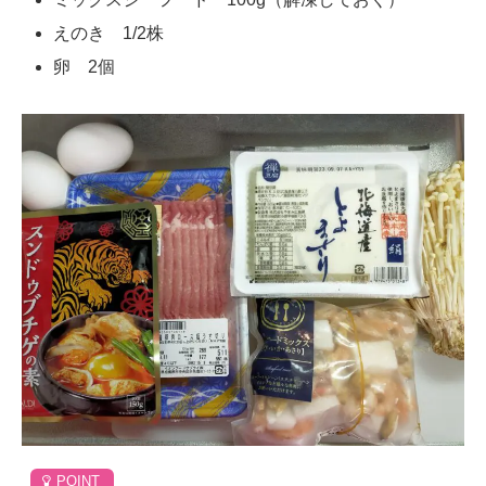
えのき 1/2株
卵 2個