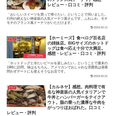
レビュー・口コミ・評判
「おいしいスイーツを買って帰りたい」ということで伺いました。
行列の絶えない神楽坂の人気ドーナツ屋さんです。ふわふわ、モチ
モチのフランス風ドーナツがいただけます。
2023.02.11
【ホーミーズ】食べログ百名店
グルメ
の姉妹店。BIGサイズのホットド
ッグは食べ応え十分で大満足。
感想・レビュー・口コミ・評判
「ホットドッグと冷たいビールを楽しみたい」ということで週末の
19時に訪問。味はもちろん、アメリカンでおしゃれな雰囲気は昼夜
問わずデートにも使えそうなお店です。
2023.02.21
【カルネヤ】感想。肉料理で有
グルメ
名な神楽坂の人気イタリアンで
牛丼とハンバーガーをテイクア
ウト。脂の乗った濃厚な牛肉を
がっつりほおばれた。口コミ・
レビュー・評判