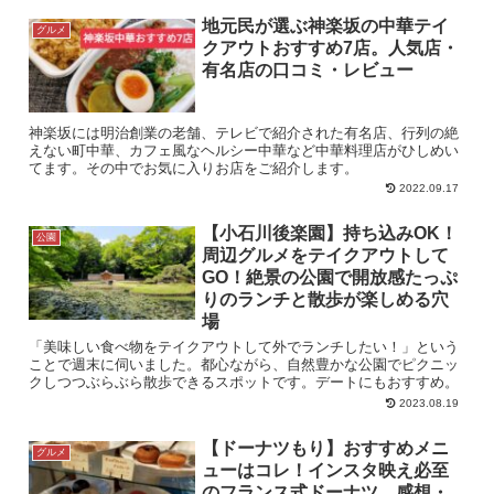
地元民が選ぶ神楽坂の中華テイ
グルメ
クアウトおすすめ7店。人気店・
有名店の口コミ・レビュー
神楽坂には明治創業の老舗、テレビで紹介された有名店、行列の絶
えない町中華、カフェ風なヘルシー中華など中華料理店がひしめい
てます。その中でお気に入りお店をご紹介します。
2022.09.17
【小石川後楽園】持ち込みOK！
公園
周辺グルメをテイクアウトして
GO！絶景の公園で開放感たっぷ
りのランチと散歩が楽しめる穴
場
「美味しい食べ物をテイクアウトして外でランチしたい！」という
ことで週末に伺いました。都心ながら、自然豊かな公園でピクニッ
クしつつぶらぶら散歩できるスポットです。デートにもおすすめ。
2023.08.19
【ドーナツもり】おすすめメニ
グルメ
ューはコレ！インスタ映え必至
のフランス式ドーナツ。感想・