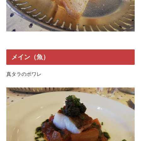
メイン（魚）
真タラのポワレ