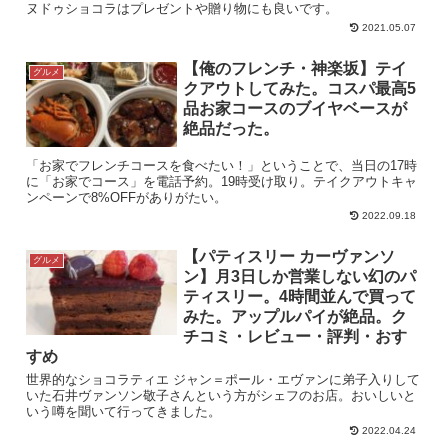
ヌドゥショコラはプレゼントや贈り物にも良いです。
2021.05.07
【俺のフレンチ・神楽坂】テイ
グルメ
クアウトしてみた。コスパ最高5
品お家コースのブイヤベースが
絶品だった。
「お家でフレンチコースを食べたい！」ということで、当日の17時
に「お家でコース」を電話予約。19時受け取り。テイクアウトキャ
ンペーンで8%OFFがありがたい。
2022.09.18
【パティスリー カーヴァンソ
グルメ
ン】月3日しか営業しない幻のパ
ティスリー。4時間並んで買って
みた。アップルパイが絶品。ク
チコミ・レビュー・評判・おす
すめ
世界的なショコラティエ ジャン＝ポール・エヴァンに弟子入りして
いた石井ヴァンソン敬子さんという方がシェフのお店。おいしいと
いう噂を聞いて行ってきました。
2022.04.24