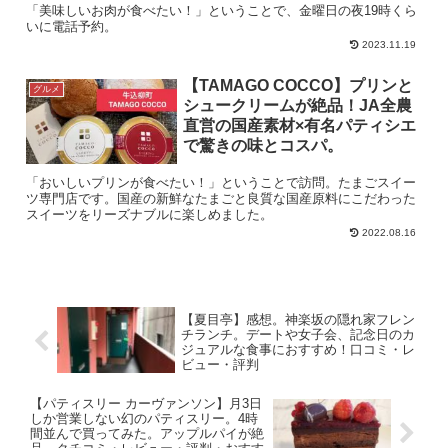
「美味しいお肉が食べたい！」ということで、金曜日の夜19時くら
いに電話予約。
2023.11.19
【TAMAGO COCCO】プリンと
グルメ
シュークリームが絶品！JA全農
直営の国産素材×有名パティシエ
で驚きの味とコスパ。
「おいしいプリンが食べたい！」ということで訪問。たまごスイー
ツ専門店です。国産の新鮮なたまごと良質な国産原料にこだわった
スイーツをリーズナブルに楽しめました。
2022.08.16
【夏目亭】感想。神楽坂の隠れ家フレン
チランチ。デートや女子会、記念日のカ
ジュアルな食事におすすめ！口コミ・レ
ビュー・評判
【パティスリー カーヴァンソン】月3日
しか営業しない幻のパティスリー。4時
間並んで買ってみた。アップルパイが絶