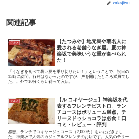
zakajitsu
関連記事
【たつみや】地元民や著名人に
グルメ
愛される老舗うなぎ屋。夏の神
楽坂で美味いうな重が食べられ
た！
「うなぎを食べて暑い夏を乗り切りたい！」ということで、祝日の
13時に訪問。行列はなかったのですが、戸を開けたところ満員でし
た。。外で10分くらい待って入店。
【ル コキヤージュ】神楽坂を代
グルメ
表するフレンチビストロ。ラン
チコースはボリューム満点。テ
リーヌドゥショコラは必食！口
コミ・レビュー・評判
感想。ランチでコキヤージュコース（2,000円）をいただきまし
た。神楽坂で人気のカジュアルフレンチのお店です。人気のテリー